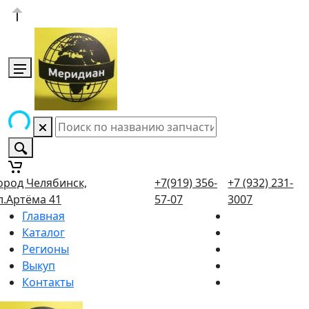
ород Челябинск,
+7(919) 356-
+7 (932) 231-
л.Артёма 41
57-07
3007
Главная
Каталог
Регионы
Выкуп
Контакты