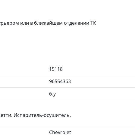
курьером или в ближайшем отделении ТК
15118
96554363
б.у
етти. Испаритель-осушитель.
Chevrolet