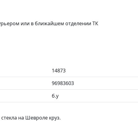
курьером или в ближайшем отделении ТК
14873
96983603
б.у
стекла на Шевроле круз.