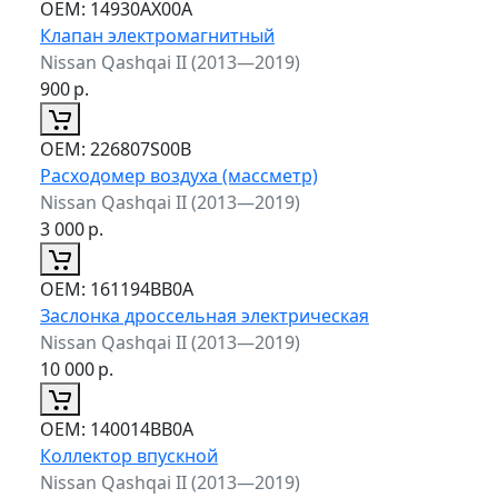
ОЕМ:
14930AX00A
Клапан электромагнитный
Nissan Qashqai II (2013—2019)
900
р.
ОЕМ:
226807S00B
Расходомер воздуха (массметр)
Nissan Qashqai II (2013—2019)
3 000
р.
ОЕМ:
161194BB0A
Заслонка дроссельная электрическая
Nissan Qashqai II (2013—2019)
10 000
р.
ОЕМ:
140014BB0A
Коллектор впускной
Nissan Qashqai II (2013—2019)