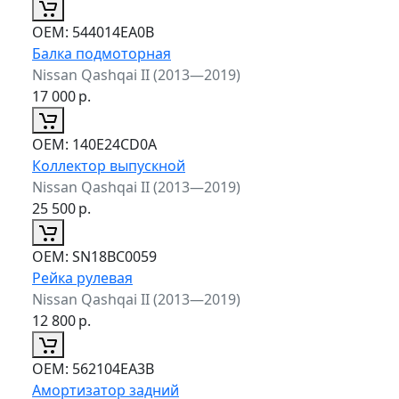
ОЕМ:
544014EA0B
Балка подмоторная
Nissan Qashqai II (2013—2019)
17 000
р.
ОЕМ:
140E24CD0A
Коллектор выпускной
Nissan Qashqai II (2013—2019)
25 500
р.
ОЕМ:
SN18BC0059
Рейка рулевая
Nissan Qashqai II (2013—2019)
12 800
р.
ОЕМ:
562104EA3B
Амортизатор задний