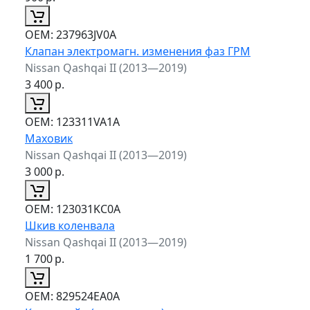
ОЕМ:
237963JV0A
Клапан электромагн. изменения фаз ГРМ
Nissan Qashqai II (2013—2019)
3 400
р.
ОЕМ:
123311VA1A
Маховик
Nissan Qashqai II (2013—2019)
3 000
р.
ОЕМ:
123031KC0A
Шкив коленвала
Nissan Qashqai II (2013—2019)
1 700
р.
ОЕМ:
829524EA0A