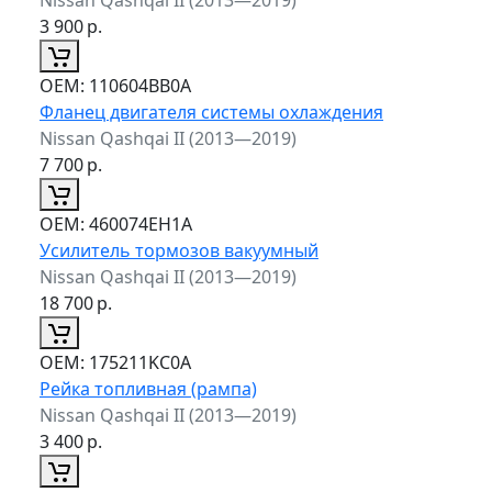
3 900
р.
ОЕМ:
110604BB0A
Фланец двигателя системы охлаждения
Nissan Qashqai II (2013—2019)
7 700
р.
ОЕМ:
460074EH1A
Усилитель тормозов вакуумный
Nissan Qashqai II (2013—2019)
18 700
р.
ОЕМ:
175211KC0A
Рейка топливная (рампа)
Nissan Qashqai II (2013—2019)
3 400
р.