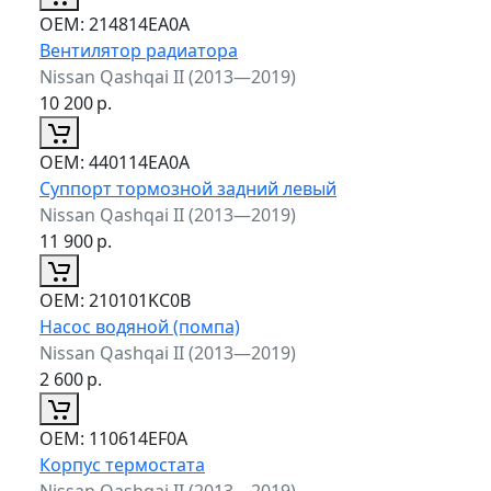
ОЕМ:
214814EA0A
Вентилятор радиатора
Nissan Qashqai II (2013—2019)
10 200
р.
ОЕМ:
440114EA0A
Суппорт тормозной задний левый
Nissan Qashqai II (2013—2019)
11 900
р.
ОЕМ:
210101KC0B
Насос водяной (помпа)
Nissan Qashqai II (2013—2019)
2 600
р.
ОЕМ:
110614EF0A
Корпус термостата
Nissan Qashqai II (2013—2019)