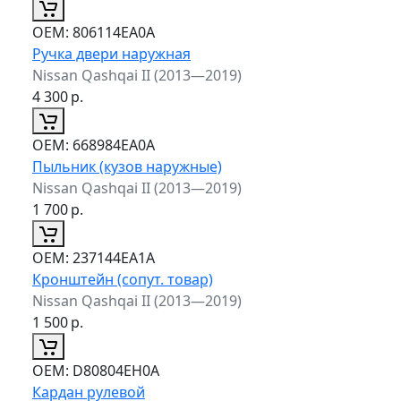
ОЕМ:
806114EA0A
Ручка двери наружная
Nissan Qashqai II (2013—2019)
4 300
р.
ОЕМ:
668984EA0A
Пыльник (кузов наружные)
Nissan Qashqai II (2013—2019)
1 700
р.
ОЕМ:
237144EA1A
Кронштейн (сопут. товар)
Nissan Qashqai II (2013—2019)
1 500
р.
ОЕМ:
D80804EH0A
Кардан рулевой