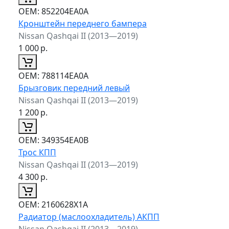
ОЕМ:
852204EA0A
Кронштейн переднего бампера
Nissan Qashqai II (2013—2019)
1 000
р.
ОЕМ:
788114EA0A
Брызговик передний левый
Nissan Qashqai II (2013—2019)
1 200
р.
ОЕМ:
349354EA0B
Трос КПП
Nissan Qashqai II (2013—2019)
4 300
р.
ОЕМ:
2160628X1A
Радиатор (маслоохладитель) АКПП
Nissan Qashqai II (2013—2019)