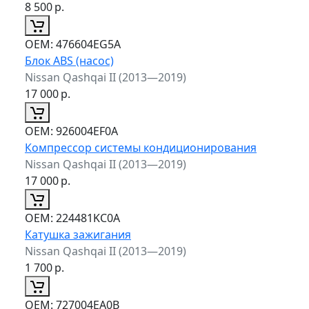
8 500
р.
ОЕМ:
476604EG5A
Блок ABS (насос)
Nissan Qashqai II (2013—2019)
17 000
р.
ОЕМ:
926004EF0A
Компрессор системы кондиционирования
Nissan Qashqai II (2013—2019)
17 000
р.
ОЕМ:
224481KC0A
Катушка зажигания
Nissan Qashqai II (2013—2019)
1 700
р.
ОЕМ:
727004EA0B