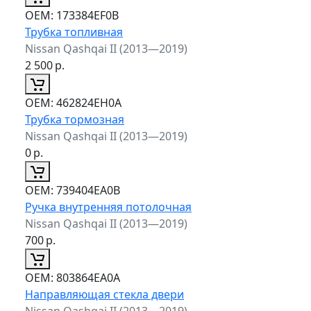
ОЕМ:
173384EF0B
Трубка топливная
Nissan Qashqai II (2013—2019)
2 500
р.
ОЕМ:
462824EH0A
Трубка тормозная
Nissan Qashqai II (2013—2019)
0
р.
ОЕМ:
739404EA0B
Ручка внутренняя потолочная
Nissan Qashqai II (2013—2019)
700
р.
ОЕМ:
803864EA0A
Направляющая стекла двери
Nissan Qashqai II (2013—2019)